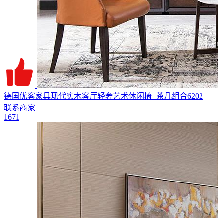
德国优客家具现代实木客厅轻奢艺术休闲椅+茶几组合6202
联系商家
1671