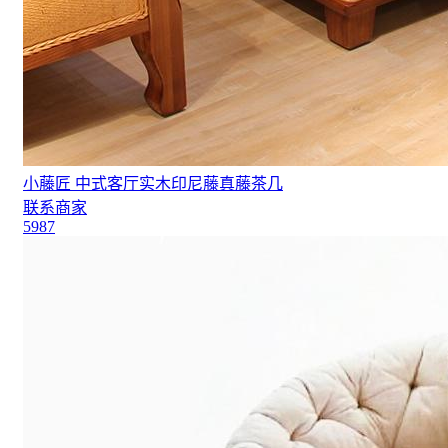
小藤匠 中式客厅实木印尼藤真藤茶几
联系商家
5987