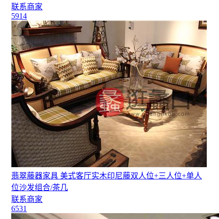
联系商家
5914
翡翠藤器家具 美式客厅实木印尼藤双人位+三人位+单人
位沙发组合/茶几
联系商家
6531