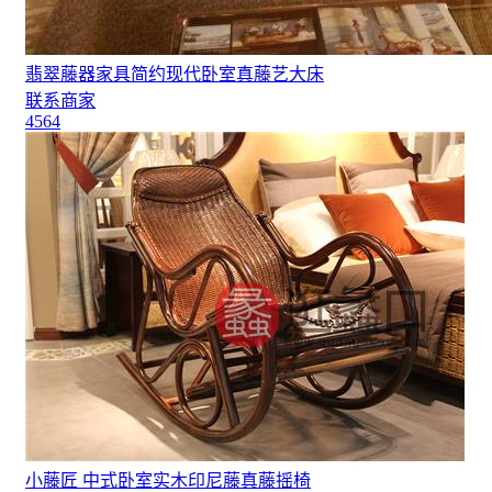
翡翠藤器家具简约现代卧室真藤艺大床
联系商家
4564
小藤匠 中式卧室实木印尼藤真藤摇椅