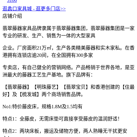
3106
逛蠡口家具城 - 逛更多门店>>
店铺介绍
翡翠藤器家具品牌隶属于翡翠藤器集团，翡翠藤器集团是一家
专业的研发、生产、销售为一体的大型家具
企业。厂房面积21万㎡，生产各类精美藤器和实木家私。在香
港拥有连锁店逾20间，在全国拥有300多家
专卖店，有自己健全的营销网络。产品畅销于世界各地，是亚
洲最大的藤器工艺生产基地。旗下品牌有：
【翡翠藤器】【明珠藤艺】【翡翠宝贝】和香港创建的【住最
好】及【梳发城】两个商场销售品牌。
No1:特价藤皮床，规格1.8M及1.5均有
特点1：全藤皮，无需床垫可直接享受藤皮的温润舒适！
特点2：两块床板，搬运及储物方便，两人熟睡无干扰更安