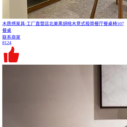
木质感家具·工厂直营店北美黑胡桃木意式极简餐厅餐桌椅107
餐桌
联系商家
8124