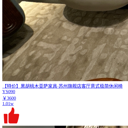
【特价】黑胡桃木亚萨家具·苏州旗舰店客厅意式极简休闲椅
YS090
￥3600
1.01w