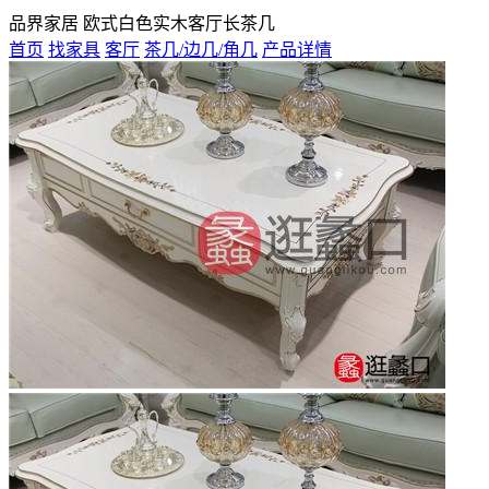
品界家居 欧式白色实木客厅长茶几
首页
找家具
客厅
茶几/边几/角几
产品详情