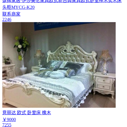
健辉家居·伊莎美伦家具欧式新古典家具欧式卧室榉木实木床
头柜MYCG-K20
联系商家
2246
意丽达 欧式 卧室床 橡木
￥9000
7255