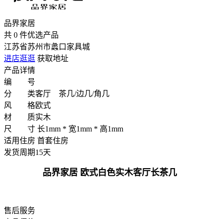
品界家居
共
0
件优选产品
江苏省苏州市蠡口家具城
进店逛逛
获取地址
产品详情
编 号
分 类
客厅 茶几/边几/角几
风 格
欧式
材 质
实木
尺 寸
长1mm * 宽1mm * 高1mm
适用住房
首套住房
发货周期
15天
品界家居 欧式白色实木客厅长茶几
售后服务