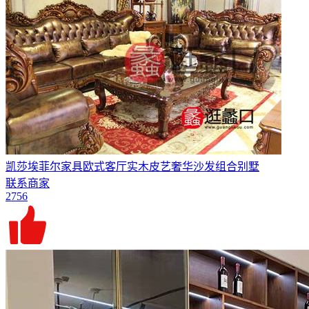
凯莎埃菲尔家具欧式客厅实木皮艺奢华沙发组合别墅
联系商家
2756