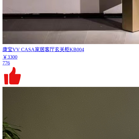
康宝VV CASA家居客厅玄关柜KB004
￥3300
776