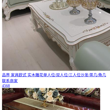
品界 家具欧式 实木雕花单人位/双人位/三人位沙发/茶几/角几
联系商家
4568