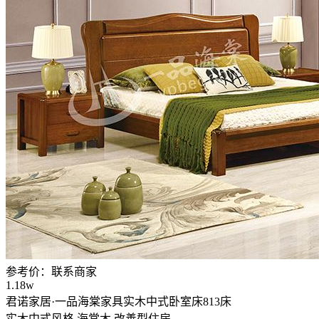
参考价：
联系商家
1.18w
君诺家居·一品海棠家具实木中式卧室床813床
实木中式风格
海棠木
改善型住房