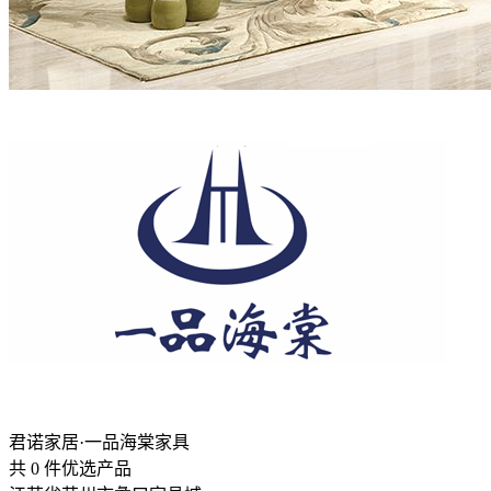
君诺家居·一品海棠家具
共
0
件优选产品