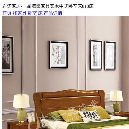
君诺家居·一品海棠家具实木中式卧室床813床
首页
找家具
卧室
床
产品详情