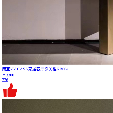
康宝VV CASA家居客厅玄关柜KB004
￥3300
776