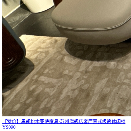
【特价】黑胡桃木亚萨家具·苏州旗舰店客厅意式极简休闲椅
YS090