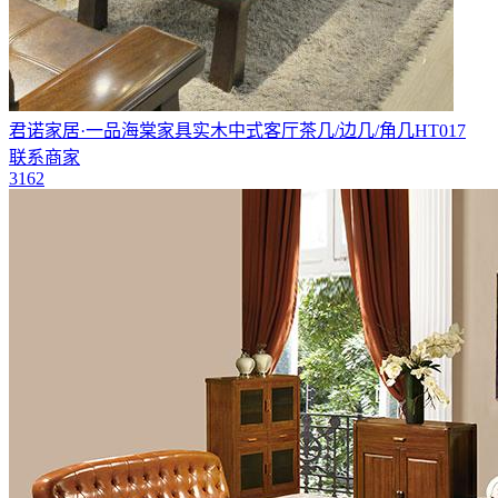
君诺家居·一品海棠家具实木中式客厅茶几/边几/角几HT017
联系商家
3162