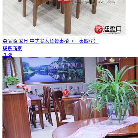
森品源 家具 中式实木长餐桌椅（一桌四椅）
联系商家
2688