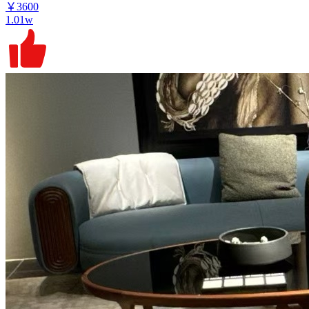
￥3600
1.01w