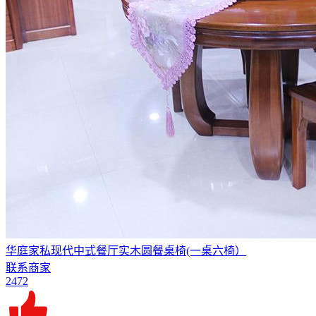
华庭家私现代中式餐厅实木圆餐桌椅(一桌六椅）
联系商家
2472