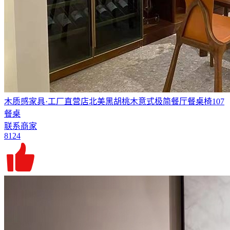
木质感家具·工厂直营店北美黑胡桃木意式极简餐厅餐桌椅107
餐桌
联系商家
8124