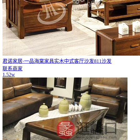
君诺家居·一品海棠家具实木中式客厅沙发811沙发
联系商家
1.52w