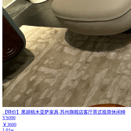
【特价】黑胡桃木亚萨家具·苏州旗舰店客厅意式极简休闲椅
YS090
￥3600
1.01w