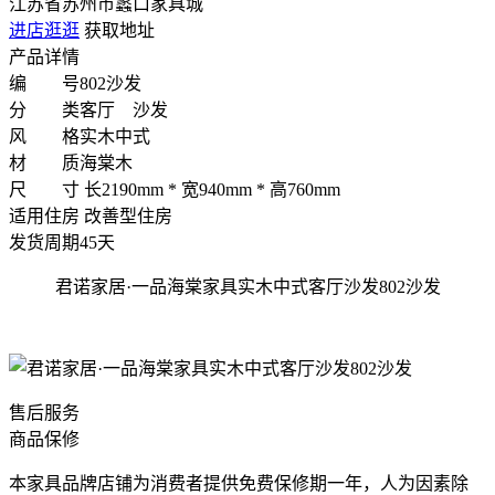
江苏省苏州市蠡口家具城
进店逛逛
获取地址
产品详情
编 号
802沙发
分 类
客厅 沙发
风 格
实木中式
材 质
海棠木
尺 寸
长2190mm * 宽940mm * 高760mm
适用住房
改善型住房
发货周期
45天
君诺家居·一品海棠家具实木中式客厅沙发802沙发
售后服务
商品保修
本家具品牌店铺为消费者提供免费保修期一年，人为因素除