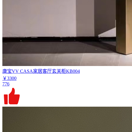
康宝VV CASA家居客厅玄关柜KB004
￥3300
776