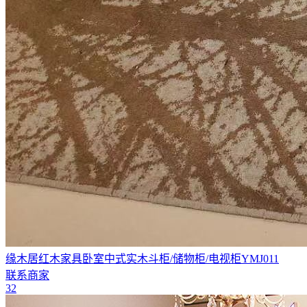
缘木居红木家具卧室中式实木斗柜/储物柜/电视柜YMJ011
联系商家
32