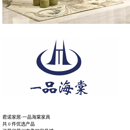
君诺家居·一品海棠家具
共
0
件优选产品