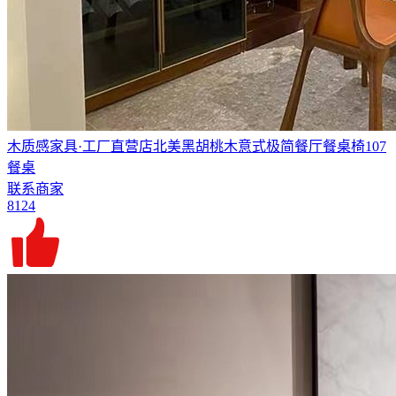
木质感家具·工厂直营店北美黑胡桃木意式极简餐厅餐桌椅107
餐桌
联系商家
8124