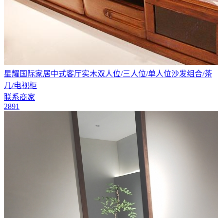
星耀国际家居中式客厅实木双人位/三人位/单人位沙发组合/茶
几​/电视柜
联系商家
2891