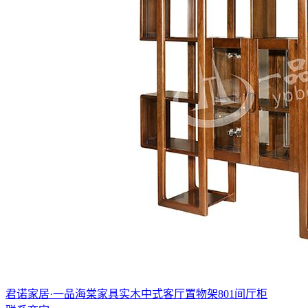
君诺家居·一品海棠家具实木中式客厅置物架801间厅柜