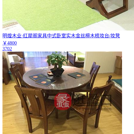
明煌木业·红犀阁家具中式卧室实木金丝檀木梳妆台/妆凳
￥4800
3702