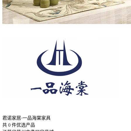
君诺家居·一品海棠家具
共
0
件优选产品