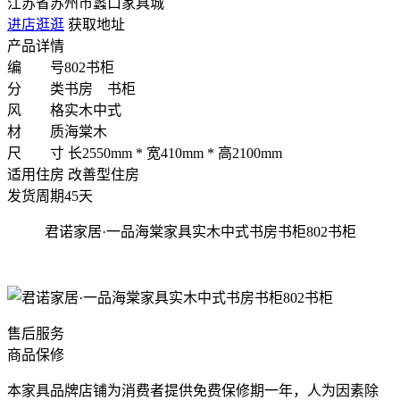
江苏省苏州市蠡口家具城
进店逛逛
获取地址
产品详情
编 号
802书柜
分 类
书房 书柜
风 格
实木中式
材 质
海棠木
尺 寸
长2550mm * 宽410mm * 高2100mm
适用住房
改善型住房
发货周期
45天
君诺家居·一品海棠家具实木中式书房书柜802书柜
售后服务
商品保修
本家具品牌店铺为消费者提供免费保修期一年，人为因素除