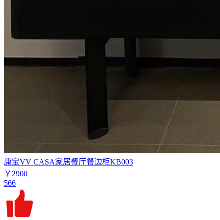
康宝VV CASA家居餐厅餐边柜KB003
￥2900
566