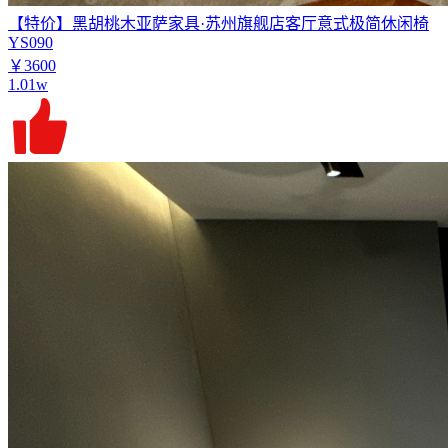
【特价】黑胡桃木亚萨家具·苏州旗舰店客厅意式极简休闲椅
YS090
￥3600
1.01w