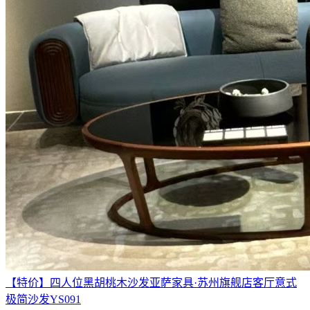
【特价】四人位黑胡桃木沙发亚萨家具·苏州旗舰店客厅意式
极简沙发YS091