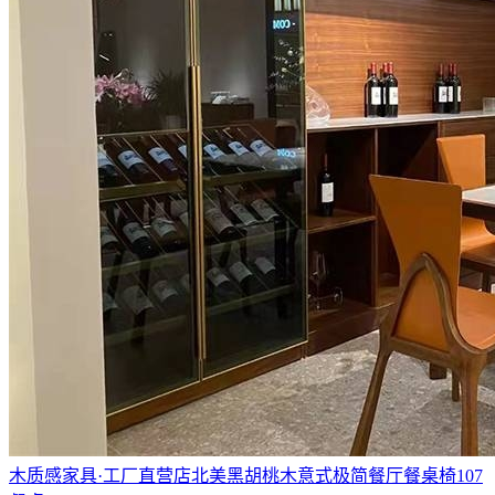
木质感家具·工厂直营店北美黑胡桃木意式极简餐厅餐桌椅107