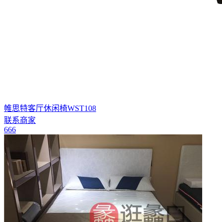
帷思特客厅休闲椅WST108
联系商家
666