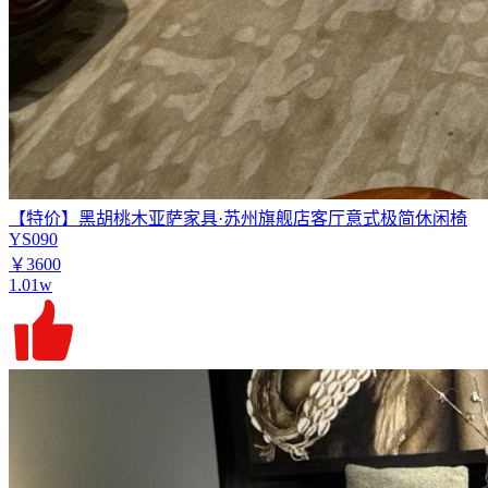
【特价】黑胡桃木亚萨家具·苏州旗舰店客厅意式极简休闲椅
YS090
￥3600
1.01w