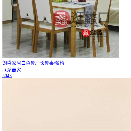
朗盛家居白色餐厅长餐桌/餐椅
联系商家
5043