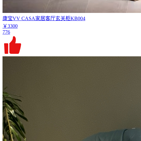
康宝VV CASA家居客厅玄关柜KB004
￥3300
776