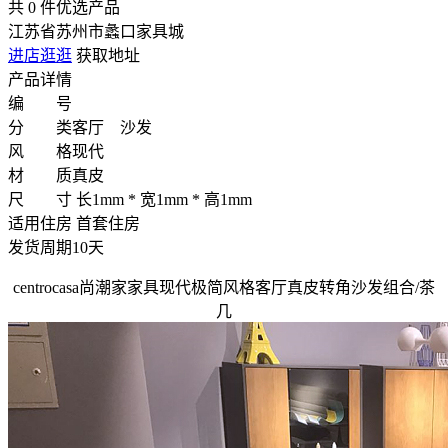
共
0
件优选产品
江苏省苏州市蠡口家具城
进店逛逛
获取地址
产品详情
编 号
分 类
客厅 沙发
风 格
现代
材 质
真皮
尺 寸
长1mm * 宽1mm * 高1mm
适用住房
首套住房
发货周期
10天
centrocasa尚潮家家具现代极简风格客厅真皮转角沙发组合/茶
几