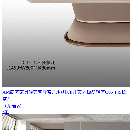
AM简奢家具轻奢客厅茶几/边几/角几实木极简轻奢C05-145长
茶几
联系商家
301