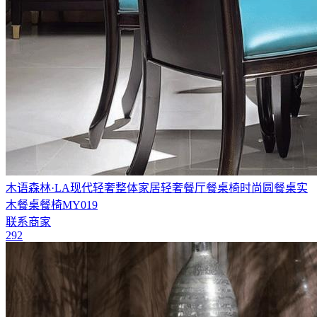
木语森林·LA现代轻奢整体家居轻奢餐厅餐桌椅时尚圆餐桌实
木餐桌餐椅MY019
联系商家
292