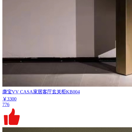
康宝VV CASA家居客厅玄关柜KB004
￥3300
776