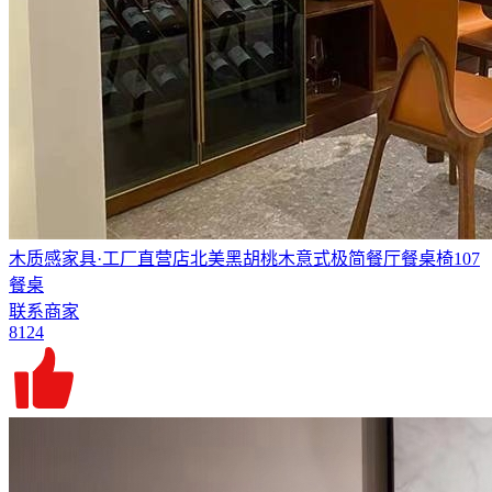
木质感家具·工厂直营店北美黑胡桃木意式极简餐厅餐桌椅107
餐桌
联系商家
8124