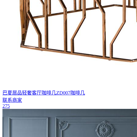
巴夏居品轻奢客厅咖啡几ZD007咖啡几
联系商家
275