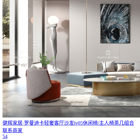
健辉家居·罗曼迪卡轻奢客厅沙发lv05休闲椅/主人椅茶几组合
联系商家
54