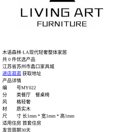
木语森林·LA现代轻奢整体家居
共
0
件优选产品
江苏省苏州市蠡口家具城
进店逛逛
获取地址
产品详情
编 号
MY022
分 类
餐厅 餐桌椅
风 格
轻奢
材 质
实木
尺 寸
长1mm * 宽1mm * 高1mm
适用住房
首套住房
发货周期
30天