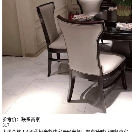
参考价：
联系商家
317
木语森林·LA现代轻奢整体家居轻奢餐厅餐桌椅时尚圆餐桌实