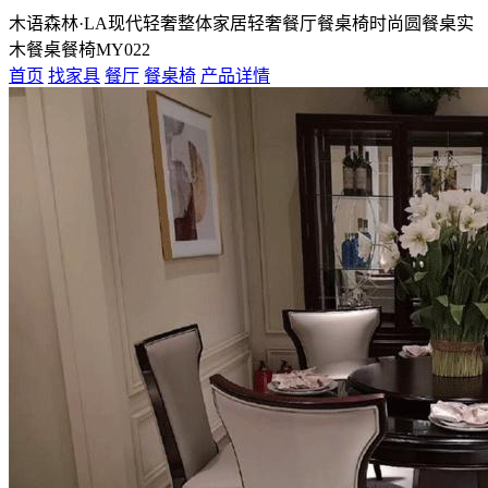
木语森林·LA现代轻奢整体家居轻奢餐厅餐桌椅时尚圆餐桌实
木餐桌餐椅MY022
首页
找家具
餐厅
餐桌椅
产品详情