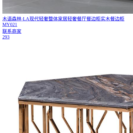
木语森林·LA现代轻奢整体家居轻奢餐厅餐边柜实木餐边柜
MY021
联系商家
293