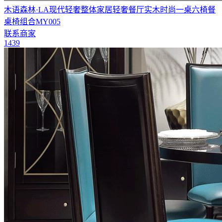
木语森林·LA现代轻奢整体家居轻奢餐厅实木时尚一桌六椅餐
桌椅组合MY005
联系商家
1439