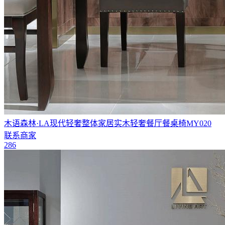
木语森林·LA现代轻奢整体家居实木轻奢餐厅餐桌椅MY020
联系商家
286