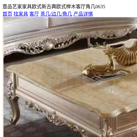
壹品艺家家具欧式新古典欧式榉木客厅角几0635
首页
找家具
客厅
茶几/边几/角几
产品详情