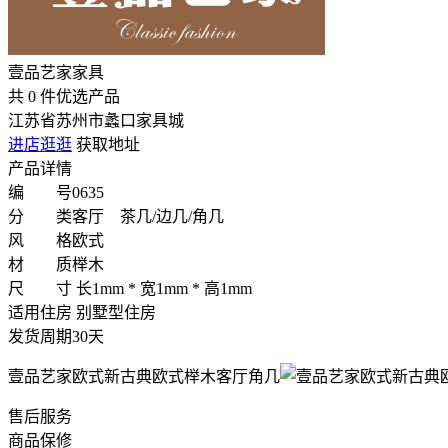
壹品艺家家具
共
0
件优选产品
江苏省苏州市蠡口家具城
进店逛逛
获取地址
产品详情
编 号
0635
分 类
客厅 茶几/边几/角几
风 格
欧式
材 质
榉木
尺 寸
长1mm * 宽1mm * 高1mm
适用住房
别墅型住房
发货周期
30天
壹品艺家欧式新古典欧式榉木客厅角几
售后服务
商品保修