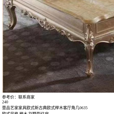
参考价：
联系商家
240
壹品艺家家具欧式新古典欧式榉木客厅角几0635
欧式风格
榉木
别墅型住房