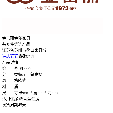
金富丽金莎家具
共
0
件优选产品
江苏省苏州市蠡口家具城
进店逛逛
获取地址
产品详情
编 号
JFL005
分 类
餐厅 餐桌椅
风 格
欧式
材 质
尺 寸
长mm * 宽mm * 高mm
适用住房
改善型住房
发货周期
45天