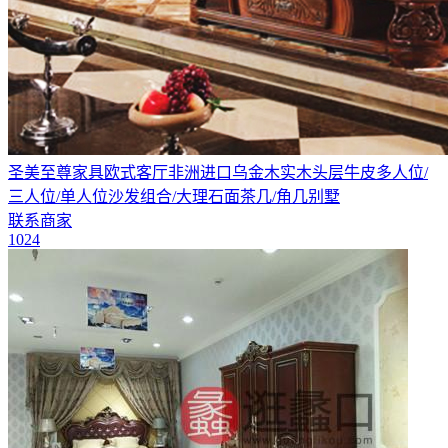
圣美至尊家具欧式客厅非洲进口乌金木实木头层牛皮多人位/
三人位/单人位沙发组合/大理石面茶几/角几别墅
联系商家
1024