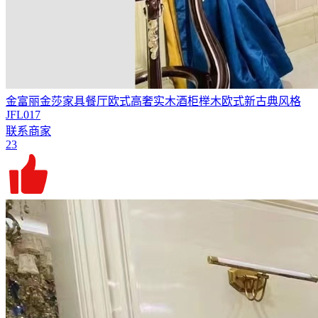
金富丽金莎家具餐厅欧式高奢实木酒柜榉木欧式新古典风格
JFL017
联系商家
23