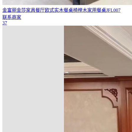
金富丽金莎家具餐厅欧式实木餐桌椅榉木家用餐桌JFL007
联系商家
37