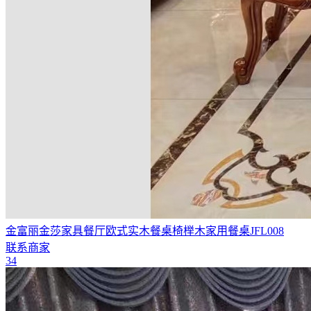
金富丽金莎家具餐厅欧式实木餐桌椅榉木家用餐桌JFL008
联系商家
34