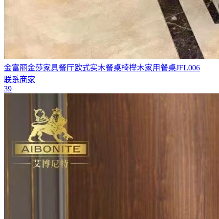
金富丽金莎家具餐厅欧式实木餐桌椅榉木家用餐桌JFL006
联系商家
39