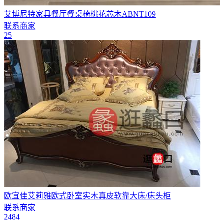
艾博尼特家具餐厅餐桌椅桃花芯木ABNT109
联系商家
25
欧宜佳艾莉雅欧式卧室实木真皮软靠大床/床头柜
联系商家
2484