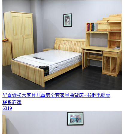
华喜缘松木家具儿童房全套家具曲背床+书柜电脑桌
联系商家
6319