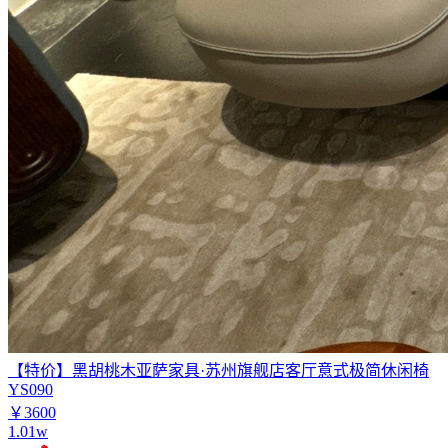
【特价】黑胡桃木亚萨家具·苏州旗舰店客厅意式极简休闲椅
YS090
￥3600
1.01w