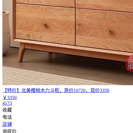
【特价】北美樱桃木六斗柜，原价10720，现价3350
￥3350
4173
收藏
电话
店铺
询底价