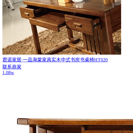
君诺家居·一品海棠家具实木中式书房书桌椅HT020
联系商家
1.08w