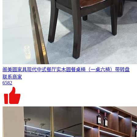
阁美圆家具现代中式餐厅实木圆餐桌椅（一桌六椅）带转盘
联系商家
6582