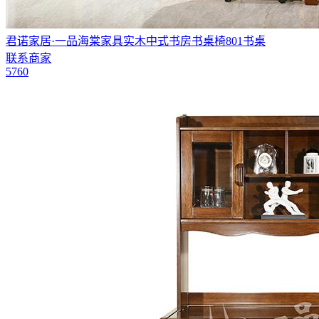
君诺家居·一品海棠家具实木中式书房书桌椅801书桌
联系商家
5760