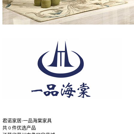
君诺家居·一品海棠家具
共
0
件优选产品