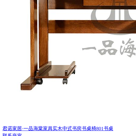
君诺家居·一品海棠家具实木中式书房书桌椅801书桌
联系商家