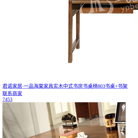
君诺家居·一品海棠家具实木中式书房书桌椅803书桌+书架
联系商家
7453