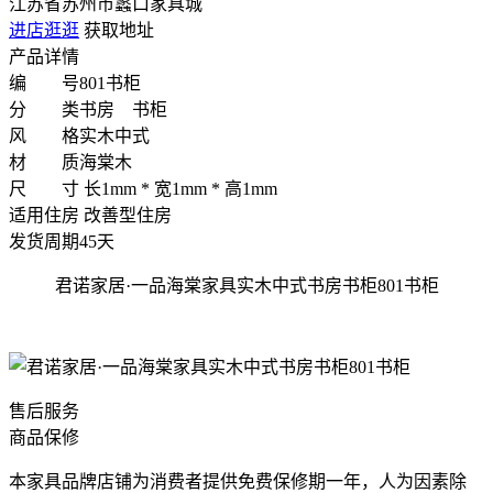
江苏省苏州市蠡口家具城
进店逛逛
获取地址
产品详情
编 号
801书柜
分 类
书房 书柜
风 格
实木中式
材 质
海棠木
尺 寸
长1mm * 宽1mm * 高1mm
适用住房
改善型住房
发货周期
45天
君诺家居·一品海棠家具实木中式书房书柜801书柜
售后服务
商品保修
本家具品牌店铺为消费者提供免费保修期一年，人为因素除