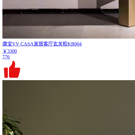
康宝VV CASA家居客厅玄关柜KB004
￥3300
776