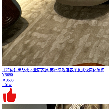
【特价】黑胡桃木亚萨家具·苏州旗舰店客厅意式极简休闲椅
YS090
￥3600
1.01w