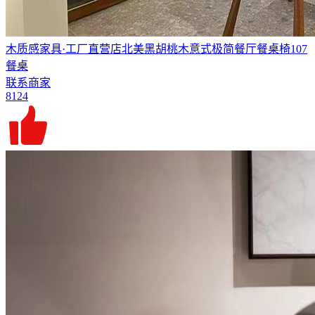
木质感家具·工厂直营店北美黑胡桃木意式极简餐厅餐桌椅107
餐桌
联系商家
8124